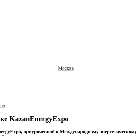
Москва
xpo
ке KazanEnergyExpo
nEnergyExpo, приуроченной к Международному энергетическ