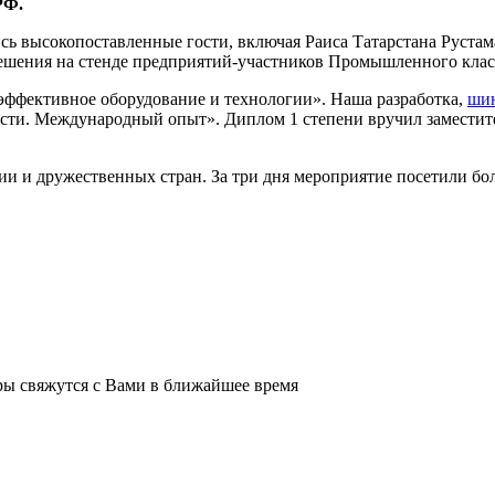
 РФ.
сь высокопоставленные гости, включая Раиса Татарстана Руста
ешения на стенде предприятий-участников Промышленного класт
эффективное оборудование и технологии». Наша разработка,
шин
ости. Международный опыт». Диплом 1 степени вручил замести
ии и дружественных стран. За три дня мероприятие посетили бол
ы свяжутся с Вами в ближайшее время