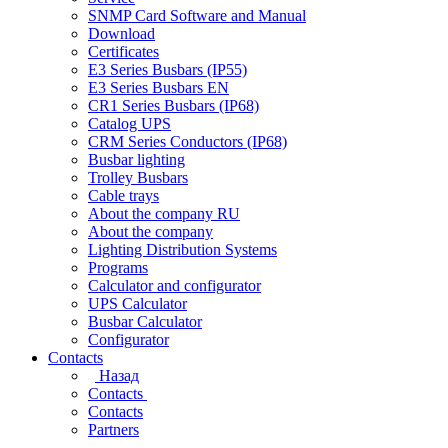
SNMP Card Software and Manual
Download
Certificates
E3 Series Busbars (IP55)
E3 Series Busbars EN
CR1 Series Busbars (IP68)
Catalog UPS
CRM Series Conductors (IP68)
Busbar lighting
Trolley Busbars
Cable trays
About the company RU
About the company
Lighting Distribution Systems
Programs
Calculator and configurator
UPS Calculator
Busbar Calculator
Configurator
Contacts
Назад
Contacts
Contacts
Partners