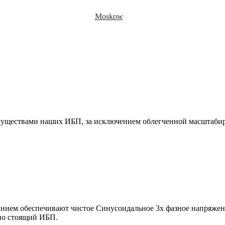
Moskow
муществами наших ИБП, за исключением облегченной масштаби
ием обеспечивают чистое Синусоидальное 3х фазное напряжени
но стоящий ИБП.