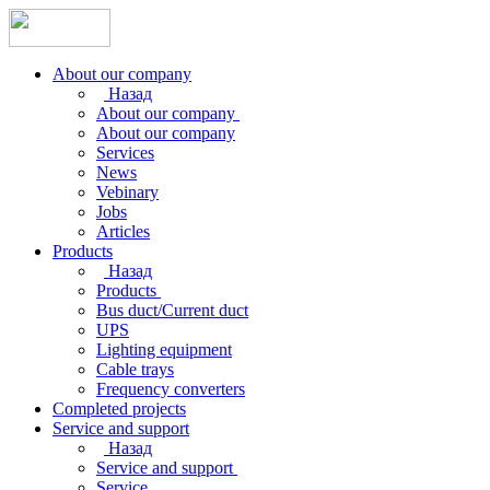
About our company
Назад
About our company
About our company
Services
News
Vebinary
Jobs
Articles
Products
Назад
Products
Bus duct/Current duct
UPS
Lighting equipment
Cable trays
Frequency converters
Completed projects
Service and support
Назад
Service and support
Service