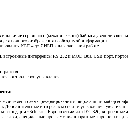
в и наличие сервисного (механического) байпаса увеличивают н
ка для полного отображения необходимой информации.
ирования ИБП – до 7 ИБП в параллельной работе.
т, встроенные интерфейсы RS-232 и MOD-Bus, USB-порт, портов
странство.
ания контроллеров управления.
ента:
ые системы и схемы резервирования и широчайший выбор конфи
ки. Дополнительные интерфейсы связи и управления. увеличенны
ки стандарта «Schuko – Евророзетка» или IEC 320, встроенные
 развязки, специальные программно-аппаратные «прошивки» дл