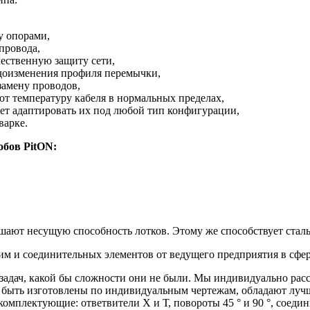
у опорами,
провода,
ественную защиту сети,
идоизменения профиля перемычки,
замену проводов,
т температуру кабеля в нормальных пределах,
ет адаптировать их под любой тип конфигурации,
варке.
обов PitON:
ют несущую способность лотков. Этому же способствует сталь 
им и соединительных элементов от ведущего предприятия в сфер
 задач, какой бы сложности они не были. Мы индивидуально ра
 быть изготовлены по индивидуальным чертежам, обладают луч
комплектующие: ответвители Х и Т, повороты 45 ° и 90 °, соеди