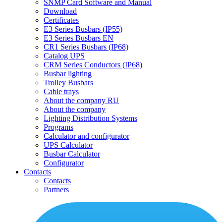
SNMP Card Software and Manual
Download
Certificates
E3 Series Busbars (IP55)
E3 Series Busbars EN
CR1 Series Busbars (IP68)
Catalog UPS
CRM Series Conductors (IP68)
Busbar lighting
Trolley Busbars
Cable trays
About the company RU
About the company
Lighting Distribution Systems
Programs
Calculator and configurator
UPS Calculator
Busbar Calculator
Configurator
Contacts
Contacts
Partners