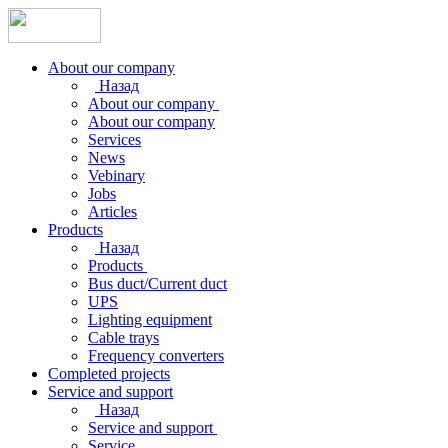
About our company
Назад
About our company
About our company
Services
News
Vebinary
Jobs
Articles
Products
Назад
Products
Bus duct/Current duct
UPS
Lighting equipment
Cable trays
Frequency converters
Completed projects
Service and support
Назад
Service and support
Service