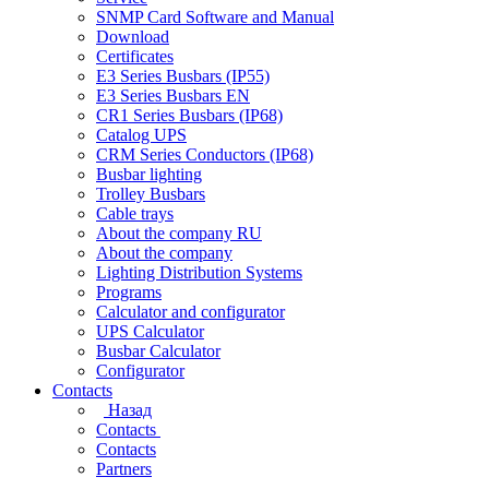
SNMP Card Software and Manual
Download
Certificates
E3 Series Busbars (IP55)
E3 Series Busbars EN
CR1 Series Busbars (IP68)
Catalog UPS
CRM Series Conductors (IP68)
Busbar lighting
Trolley Busbars
Cable trays
About the company RU
About the company
Lighting Distribution Systems
Programs
Calculator and configurator
UPS Calculator
Busbar Calculator
Configurator
Contacts
Назад
Contacts
Contacts
Partners